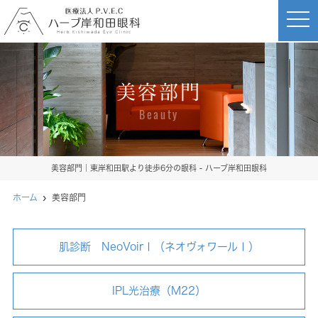
t
o
g
g
l
e
n
美容部門
a
v
i
Beauty
g
a
t
i
o
美容部門｜東岸和田駅より徒歩6分の眼科 - ハーブ岸和田眼科
n
ホーム
美容部門
肌診断 NeoVoirⅠ（ネオヴォワールⅠ）
IPL光治療（M22）