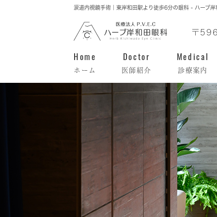
涙道内視鏡手術｜東岸和田駅より徒歩6分の眼科 - ハーブ
〒59
Home
Doctor
Medical
ホーム
医師紹介
診療案内