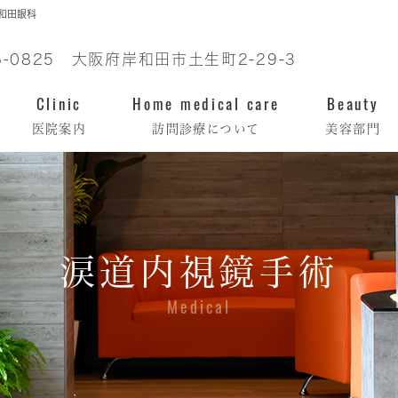
岸和田眼科
6-0825 大阪府岸和田市土生町2-29-3
Clinic
Home medical care
Beauty
医院案内
訪問診療について
美容部門
涙道内視鏡手術
Medical