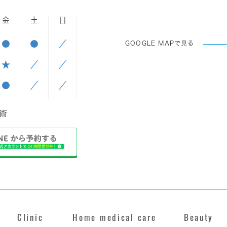
金
土
日
●
●
／
GOOGLE MAPで見る
★
／
／
●
／
／
手術
Clinic
Home medical care
Beauty