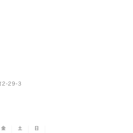
-29-3
金
土
日