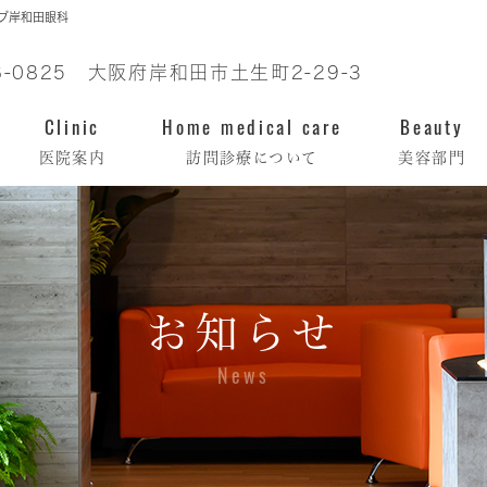
ーブ岸和田眼科
6-0825 大阪府岸和田市土生町2-29-3
Clinic
Home medical care
Beauty
医院案内
訪問診療について
美容部門
お知らせ
News